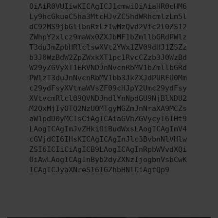
OiAiR0VUIiwKICAgICJ1cmwiOiAiaHR0cHM6
Ly9hcGkueC5ha3MtcHJvZC5hdWRhcmlzLm5l
dC92MS9jbGllbnRzLzIwMzQvd2Vic2l0ZS12
ZWhpY2xlcz9maWx0ZXJbMF1bZmllbGRdPWlz
T3duJmZpbHRlclswXVt2YWx1ZV09dHJ1ZSZz
b3J0WzBdW2ZpZWxkXT1pc1RvcCZzb3J0WzBd
W29yZGVyXT1ERVNDJnNvcnRbMV1bZmllbGRd
PWlzT3duJnNvcnRbMV1bb3JkZXJdPURFU0Mm
c29ydFsyXVtmaWVsZF09cHJpY2Umc29ydFsy
XVtvcmRlcl09QVNDJndlYnNpdGU9NjBlNDU2
M2QxMjIyOTQ2NzU0MTgyMGZmJnNraXA9MCZs
aW1pdD0yMCIsCiAgICAiaGVhZGVycyI6IHt9
LAogICAgImJvZHkiOiBudWxsLAogICAgImV4
cGVjdCI6IHsKICAgICAgInJlc3BvbnNlVHlw
ZSI6ICIiCiAgICB9LAogICAgInRpbWVvdXQi
OiAwLAogICAgInByb2dyZXNzIjogbnVsbCwK
ICAgICJyaXNreSI6IGZhbHNlCiAgfQp9