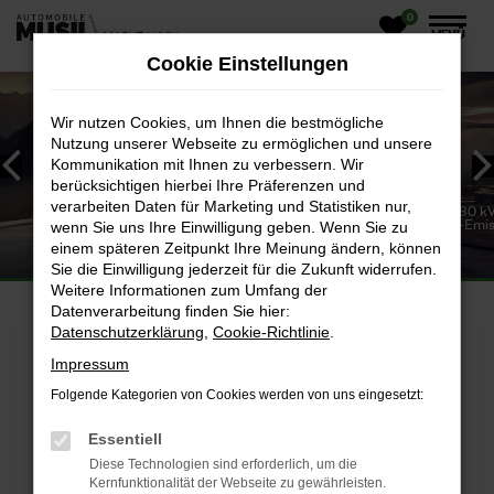
0
Zum
MENÜ
Hauptinhalt
Cookie Einstellungen
springen
Wir nutzen Cookies, um Ihnen die bestmögliche
Nutzung unserer Webseite zu ermöglichen und unsere
Kommunikation mit Ihnen zu verbessern. Wir
berücksichtigen hierbei Ihre Präferenzen und
 und
verarbeiten Daten für Marketing und Statistiken nur,
Batterie:
MGS6 EV Luxury, Batteriekapazität 77 kWh, Elektromotor 180 
 l/100 km;
PS) – Energieverbrauch kombiniert: 16,6 kWh/100 km; CO₂-Emi
wenn Sie uns Ihre Einwilligung geben. Wenn Sie zu
kombiniert: 0 g/km; CO₂-Klasse: A.
DER NEUE MGS6 EV
einem späteren Zeitpunkt Ihre Meinung ändern, können
Sie die Einwilligung jederzeit für die Zukunft widerrufen.
Weitere Informationen zum Umfang der
Datenverarbeitung finden Sie hier:
Datenschutzerklärung
,
Cookie-Richtlinie
.
Impressum
Folgende Kategorien von Cookies werden von uns eingesetzt:
Essentiell
Diese Technologien sind erforderlich, um die
Kernfunktionalität der Webseite zu gewährleisten.