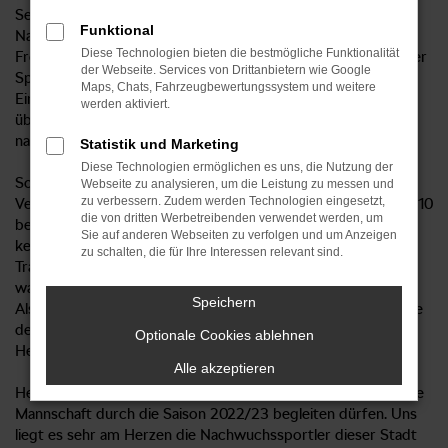
Seit dieser Saison ist der MG Händler aus Grünau ELITE-
Funktional
Nachwuchspartner beim 1. FC Lokomotive Leipzig. Sehr zur
Diese Technologien bieten die bestmögliche Funktionalität
Freude der Vereinsverantwortlichen und Spieler besuchte der
der Webseite. Services von Drittanbietern wie Google
Sponsor den Lok-Nachwuchs und verschaffte sich einen
Maps, Chats, Fahrzeugbewertungssystem und weitere
Eindruck vom Training der U10 in der Kunstrasenhalle und
werden aktiviert.
über das Vereinsgelände. Für unseren Partner ist es wichtig,
nah am Geschehen und der Mannschaft zu bleiben.
Statistik und Marketing
Diese Technologien ermöglichen es uns, die Nutzung der
Sophie Scheffler, Auszubildende und Marketing-
Webseite zu analysieren, um die Leistung zu messen und
zu verbessern. Zudem werden Technologien eingesetzt,
Verantwortliche: "Herr Pohl und ich haben das Training der U10
die von dritten Werbetreibenden verwendet werden, um
besucht, um die Kids und deren Eltern auch persönlich
Sie auf anderen Webseiten zu verfolgen und um Anzeigen
kennenzulernen und uns einen Eindruck über die
zu schalten, die für Ihre Interessen relevant sind.
Trainingsbedingungen und den Ablauf zu verschaffen. Wir
waren begeistert, wie die Mannschaft mit dem Ball umgeht.
Speichern
Als besonderes Highlight, kann hier das kurze Spiel zum Ende
des Trainings genannt werden. Wir bedanken uns für die
Optionale Cookies ablehnen
Herzlichkeit und Gastfreundschaft."
Alle akzeptieren
Herr Pohl, Verkaufsleiter: "Wir freuen uns, dass wir diese tolle
Mannschaft durch die Saison 2022/23 begleiten dürfen. Uns
liegt es sehr am Herzen die Nachwuchssportler dieser Stadt