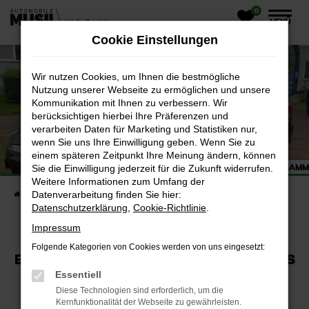
0
Zum
MENÜ
Hauptinhalt
Cookie Einstellungen
springen
Wir nutzen Cookies, um Ihnen die bestmögliche
Nutzung unserer Webseite zu ermöglichen und unsere
Kommunikation mit Ihnen zu verbessern. Wir
berücksichtigen hierbei Ihre Präferenzen und
verarbeiten Daten für Marketing und Statistiken nur,
wenn Sie uns Ihre Einwilligung geben. Wenn Sie zu
ZU GAST BEIM 1.FC LOKOMOTIVE LEIPZIG
einem späteren Zeitpunkt Ihre Meinung ändern, können
KENNENLERNEN UND TRAININGSEINDRÜCKE DER U10 SAM
Sie die Einwilligung jederzeit für die Zukunft widerrufen.
Weitere Informationen zum Umfang der
Datenverarbeitung finden Sie hier:
Startseite
Unternehmen
Online Magazin
Datenschutzerklärung
,
Cookie-Richtlinie
.
Impressum
Folgende Kategorien von Cookies werden von uns eingesetzt:
ELITE-NACHWUCHSPARTNER AUTOHAUS
Essentiell
MUSIL ZU GAST
Diese Technologien sind erforderlich, um die
Kernfunktionalität der Webseite zu gewährleisten.