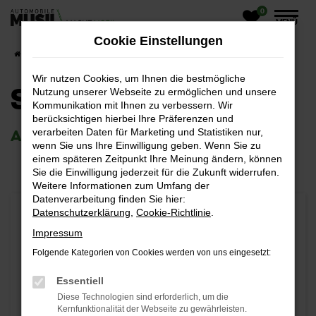
0
Zum
MENÜ
Hauptinhalt
Cookie Einstellungen
springen
Startseite
Service
Serviceanfrage
Wir nutzen Cookies, um Ihnen die bestmögliche
SERVICEANFRAGE
Nutzung unserer Webseite zu ermöglichen und unsere
Kommunikation mit Ihnen zu verbessern. Wir
berücksichtigen hierbei Ihre Präferenzen und
verarbeiten Daten für Marketing und Statistiken nur,
ANMELDUNG & TERMINVEREINBARUNG
wenn Sie uns Ihre Einwilligung geben. Wenn Sie zu
einem späteren Zeitpunkt Ihre Meinung ändern, können
Sie die Einwilligung jederzeit für die Zukunft widerrufen.
Weitere Informationen zum Umfang der
Datenverarbeitung finden Sie hier:
Servicetermin
Datenschutzerklärung
,
Cookie-Richtlinie
.
Impressum
Folgende Kategorien von Cookies werden von uns eingesetzt:
Essentiell
Diese Technologien sind erforderlich, um die
Kernfunktionalität der Webseite zu gewährleisten.