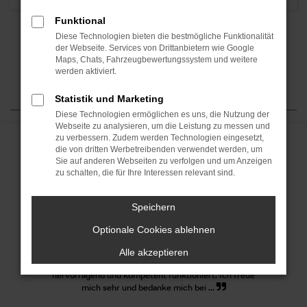
Funktional
Diese Technologien bieten die bestmögliche Funktionalität
der Webseite. Services von Drittanbietern wie Google
Maps, Chats, Fahrzeugbewertungssystem und weitere
werden aktiviert.
Statistik und Marketing
Diese Technologien ermöglichen es uns, die Nutzung der
Webseite zu analysieren, um die Leistung zu messen und
zu verbessern. Zudem werden Technologien eingesetzt,
UNSERE KUNDENMEINUNGEN
die von dritten Werbetreibenden verwendet werden, um
Sie auf anderen Webseiten zu verfolgen und um Anzeigen
zu schalten, die für Ihre Interessen relevant sind.
Mein erstes elektrische Auto. Ganz großes
Speichern
Dankeschön an Herrn Engelhardt. Die richtige
Entscheidung und ein sehr angenehmes
Optionale Cookies ablehnen
Miteinander. Mit der Entscheidung einen MG 4
Luxury zu nehmen, bereue ich keine Sekunde zumal
Alle akzeptieren
der Service, bei mir viel der Notruf aus,
hervorragend und kompetent funktioniert. Ich freue
mich sehr und bedanke mich bei ...