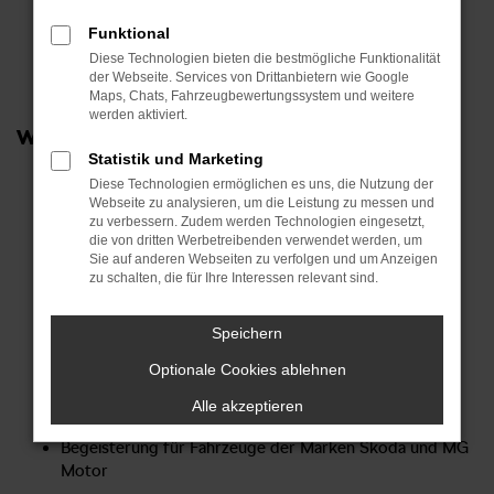
Betrieblicher Material- und Güterfluss
Funktional
Verpackungsvorschriften
Diese Technologien bieten die bestmögliche Funktionalität
Umgang mit Datenverarbeitungsprogrammen
der Webseite. Services von Drittanbietern wie Google
Maps, Chats, Fahrzeugbewertungssystem und weitere
werden aktiviert.
Was wir von dir erwarten
Statistik und Marketing
Einen gut bis sehr gut abgeschlossene mittlere Reife,
Diese Technologien ermöglichen es uns, die Nutzung der
Fachhochschulreife oder Abitur oder einen
Webseite zu analysieren, um die Leistung zu messen und
vergleichbaren Abschluss
zu verbessern. Zudem werden Technologien eingesetzt,
Freundlichkeit, Freude und Geschick im Umgang mit
die von dritten Werbetreibenden verwendet werden, um
Sie auf anderen Webseiten zu verfolgen und um Anzeigen
Menschen sowie Kommunikationsstärke
zu schalten, die für Ihre Interessen relevant sind.
Verantwortungsbewusstsein, Teamgeist und
Kundenorientierung
Grundkenntnisse der MS-Office-Anwendungen
Speichern
Eigenverantwortliche, strukturierte und organisierte
Optionale Cookies ablehnen
Arbeitsweise sowie sicheres Auftreten
Besonders gut ausgeprägter Ordnungssinn
Alle akzeptieren
Du verstehst Probleme als Herausforderungen
Begeisterung für Fahrzeuge der Marken Skoda und MG
Motor