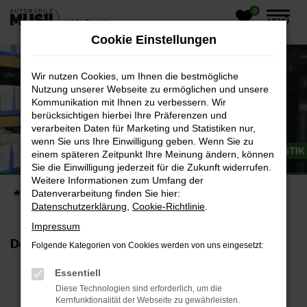
0
Zum
MENÜ
Hauptinhalt
Cookie Einstellungen
springen
Wir nutzen Cookies, um Ihnen die bestmögliche
Nutzung unserer Webseite zu ermöglichen und unsere
Kommunikation mit Ihnen zu verbessern. Wir
berücksichtigen hierbei Ihre Präferenzen und
verarbeiten Daten für Marketing und Statistiken nur,
wenn Sie uns Ihre Einwilligung geben. Wenn Sie zu
AUSBILDUNG ZUR FACHKRAFT FÜR LAGERLOGISTIK
einem späteren Zeitpunkt Ihre Meinung ändern, können
Sie die Einwilligung jederzeit für die Zukunft widerrufen.
Weitere Informationen zum Umfang der
Datenverarbeitung finden Sie hier:
Startseite
Unternehmen
Online Magazin
Datenschutzerklärung
,
Cookie-Richtlinie
.
Impressum
Deine Aufgaben
Folgende Kategorien von Cookies werden von uns eingesetzt:
Organisation im Teilelager
Essentiell
Sortimentserstellung
Diese Technologien sind erforderlich, um die
Lagerbedingungen, Lagergut und Bestandskontrolle
Kernfunktionalität der Webseite zu gewährleisten.
Bestellungen und Lieferungen