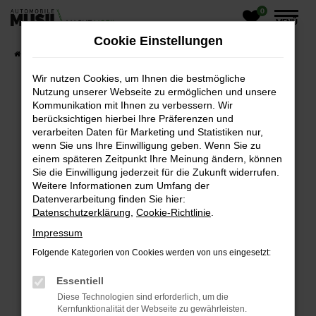
0
Zum
MENÜ
Hauptinhalt
Cookie Einstellungen
springen
Startseite
Fahrzeugangebote
Wir nutzen Cookies, um Ihnen die bestmögliche
Nutzung unserer Webseite zu ermöglichen und unsere
Kommunikation mit Ihnen zu verbessern. Wir
UNSERE ANGEBOTE
berücksichtigen hierbei Ihre Präferenzen und
verarbeiten Daten für Marketing und Statistiken nur,
wenn Sie uns Ihre Einwilligung geben. Wenn Sie zu
einem späteren Zeitpunkt Ihre Meinung ändern, können
FEHLER: NETWORK ERROR
Sie die Einwilligung jederzeit für die Zukunft widerrufen.
Weitere Informationen zum Umfang der
Beim Laden ist ein Fehler aufgetreten.
Datenverarbeitung finden Sie hier:
Hier sind ein paar Tipps, die dir helfen können:
Datenschutzerklärung
,
Cookie-Richtlinie
.
Impressum
ÜBERPRÜFE DEINE FIREWALL UND DEINE
INTERNETVERBINDUNG.
Folgende Kategorien von Cookies werden von uns eingesetzt:
Laden andere Webseiten, zum Beispiel deine
Essentiell
Suchmaschine?
Diese Technologien sind erforderlich, um die
PRÜFE DEINE BROWSERERWEITERUNGEN.
Kernfunktionalität der Webseite zu gewährleisten.