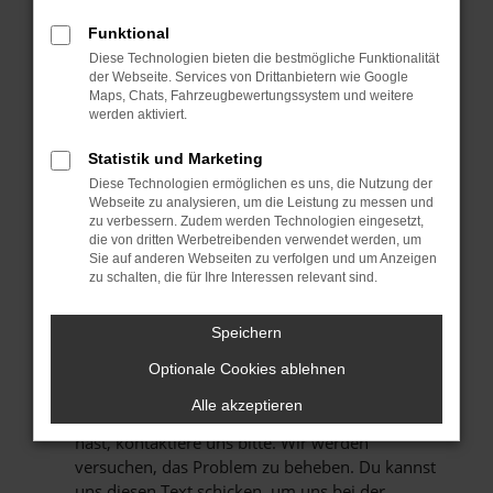
Manche Erweiterungen, wie Werbeblocker,
können das Laden bestimmter Seiten
Funktional
verhindern. Funktioniert die Seite in einem
Diese Technologien bieten die bestmögliche Funktionalität
anderen Browser oder in einem privaten
der Webseite. Services von Drittanbietern wie Google
Maps, Chats, Fahrzeugbewertungssystem und weitere
Fenster?
werden aktiviert.
STARTE DEIN GERÄT NEU.
Das kann manchmal helfen, vorübergehende
Statistik und Marketing
Probleme zu beheben.
Diese Technologien ermöglichen es uns, die Nutzung der
Webseite zu analysieren, um die Leistung zu messen und
STELLE SICHER, DASS DEIN BROWSER UND
zu verbessern. Zudem werden Technologien eingesetzt,
DEIN BETRIEBSSYSTEM AUF DEM NEUESTEN
die von dritten Werbetreibenden verwendet werden, um
Sie auf anderen Webseiten zu verfolgen und um Anzeigen
STAND SIND.
zu schalten, die für Ihre Interessen relevant sind.
Veraltete Software birgt nicht nur ein
Sicherheitsrisiko, sondern kann auch dazu
Speichern
führen, dass bestimmte Funktionen nicht mehr
unterstützt werden.
Optionale Cookies ablehnen
WENDE DICH AN DEN WEBSEITENBETREIBER.
Alle akzeptieren
Wenn du alle oben genannten Schritte versucht
hast, kontaktiere uns bitte. Wir werden
versuchen, das Problem zu beheben. Du kannst
uns diesen Text schicken, um uns bei der