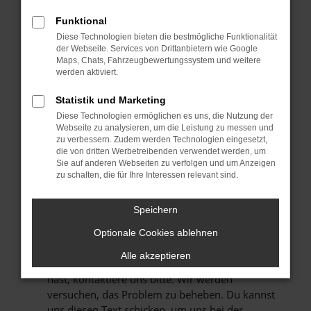
Manche Erweiterungen, wie Werbeblocker,
können das Laden bestimmter Seiten
Funktional
verhindern. Funktioniert die Seite in einem
Diese Technologien bieten die bestmögliche Funktionalität
anderen Browser oder in einem privaten
der Webseite. Services von Drittanbietern wie Google
Maps, Chats, Fahrzeugbewertungssystem und weitere
Fenster?
werden aktiviert.
STARTE DEIN GERÄT NEU.
Das kann manchmal helfen, vorübergehende
Statistik und Marketing
Probleme zu beheben.
Diese Technologien ermöglichen es uns, die Nutzung der
Webseite zu analysieren, um die Leistung zu messen und
STELLE SICHER, DASS DEIN BROWSER UND
zu verbessern. Zudem werden Technologien eingesetzt,
DEIN BETRIEBSSYSTEM AUF DEM NEUESTEN
die von dritten Werbetreibenden verwendet werden, um
Sie auf anderen Webseiten zu verfolgen und um Anzeigen
STAND SIND.
zu schalten, die für Ihre Interessen relevant sind.
Veraltete Software birgt nicht nur ein
Sicherheitsrisiko, sondern kann auch dazu
Speichern
führen, dass bestimmte Funktionen nicht mehr
unterstützt werden.
Optionale Cookies ablehnen
WENDE DICH AN DEN WEBSEITENBETREIBER.
Alle akzeptieren
Wenn du alle oben genannten Schritte versucht
hast, kontaktiere uns bitte. Wir werden
versuchen, das Problem zu beheben. Du kannst
uns diesen Text schicken, um uns bei der