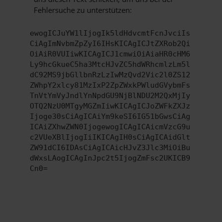
Fehlersuche zu unterstützen:
ewogICJuYW1lIjogIk5ldHdvcmtFcnJvciIs
CiAgImNvbmZpZyI6IHsKICAgICJtZXRob2Qi
OiAiR0VUIiwKICAgICJ1cmwiOiAiaHR0cHM6
Ly9hcGkueC5ha3MtcHJvZC5hdWRhcmlzLm5l
dC92MS9jbGllbnRzLzIwMzQvd2Vic2l0ZS12
ZWhpY2xlcy81MzIxP2ZpZWxkPWludGVybmFs
TnVtYmVyJndlYnNpdGU9NjBlNDU2M2QxMjIy
OTQ2NzU0MTgyMGZmIiwKICAgICJoZWFkZXJz
Ijoge30sCiAgICAiYm9keSI6IG51bGwsCiAg
ICAiZXhwZWN0IjogewogICAgICAicmVzcG9u
c2VUeXBlIjogIiIKICAgIH0sCiAgICAidGlt
ZW91dCI6IDAsCiAgICAicHJvZ3Jlc3MiOiBu
dWxsLAogICAgInJpc2t5IjogZmFsc2UKICB9
Cn0=