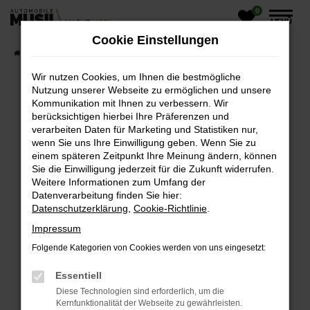
0
Zum
MENÜ
Hauptinhalt
Cookie Einstellungen
springen
Startseite
Fahrzeugangebote
Wir nutzen Cookies, um Ihnen die bestmögliche
Nutzung unserer Webseite zu ermöglichen und unsere
Kommunikation mit Ihnen zu verbessern. Wir
UNSERE ANGEBOTE
berücksichtigen hierbei Ihre Präferenzen und
verarbeiten Daten für Marketing und Statistiken nur,
wenn Sie uns Ihre Einwilligung geben. Wenn Sie zu
einem späteren Zeitpunkt Ihre Meinung ändern, können
FEHLER: NETWORK ERROR
Sie die Einwilligung jederzeit für die Zukunft widerrufen.
Weitere Informationen zum Umfang der
Beim Laden ist ein Fehler aufgetreten.
Datenverarbeitung finden Sie hier:
Hier sind ein paar Tipps, die dir helfen können:
Datenschutzerklärung
,
Cookie-Richtlinie
.
Impressum
ÜBERPRÜFE DEINE FIREWALL UND DEINE
INTERNETVERBINDUNG.
Folgende Kategorien von Cookies werden von uns eingesetzt:
Laden andere Webseiten, zum Beispiel deine
Essentiell
Suchmaschine?
Diese Technologien sind erforderlich, um die
PRÜFE DEINE BROWSERERWEITERUNGEN.
Kernfunktionalität der Webseite zu gewährleisten.