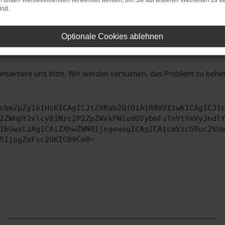
on dritten Werbetreibenden verwendet werden, um Sie auf anderen Webseiten zu ve
ind.
 zu beheben.
TRIEBSSYSTEM AUF DEM NEUESTEN STAND SIND.
Optionale Cookies ablehnen
ko, sondern kann auch dazu führen, dass bestimmte Funktionen nic
ontaktiere uns bitte. Wir werden versuchen, das Problem zu behe
vbmZpZyI6IHsKICAgICJtZXRob2QiOiAiR0VUIiwKICAgICJ1
2ZWhpY2xlcy81Mzc2P2ZpZWxkPWludGVybmFsTnVtYmVyJndl
1bGwsCiAgICAiZXhwZWN0IjogewogICAgICAicmVzcG9uc2VU
5IjogZmFsc2UKICB9Cn0=