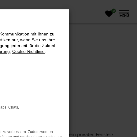
0
MENÜ
 Kommunikation mit Ihnen zu
stiken nur, wenn Sie uns Ihre
ung jederzeit für die Zukunft
ärung
,
Cookie-Richtlinie
.
Maps, Chats,
nd zu verbessern. Zudem werden
inem anderen Browser oder in einem privaten Fenster?