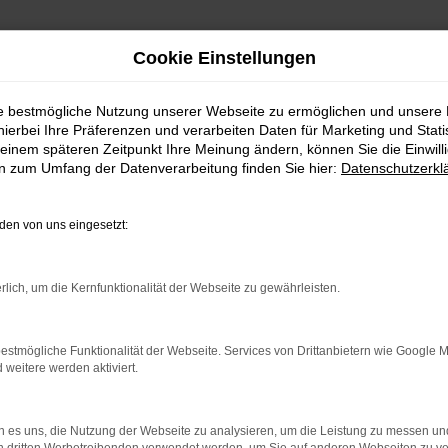
Cookie Einstellungen
ie bestmögliche Nutzung unserer Webseite zu ermöglichen und unsere
hierbei Ihre Präferenzen und verarbeiten Daten für Marketing und Stati
einem späteren Zeitpunkt Ihre Meinung ändern, können Sie die Einwillig
en zum Umfang der Datenverarbeitung finden Sie hier:
Datenschutzerkl
UNSERE ANGEBOTE
en von uns eingesetzt:
rlich, um die Kernfunktionalität der Webseite zu gewährleisten.
estmögliche Funktionalität der Webseite. Services von Drittanbietern wie Google 
VERBINDUNG.
eitere werden aktiviert.
hine?
 es uns, die Nutzung der Webseite zu analysieren, um die Leistung zu messen u
aden bestimmter Seiten verhindern. Funktioniert die Seite in e