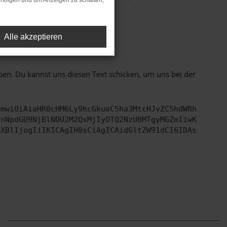
rfolgen und um Anzeigen zu schalten,
Alle akzeptieren
ht mehr unterstützt werden.
ben. Du kannst uns diesen Text schicken, um uns bei der
cmwiOiAiaHR0cHM6Ly9hcGkueC5ha3MtcHJvZC5hdWRh
YnNpdGU9NjBlNDU2M2QxMjIyOTQ2NzU0MTgyMGZmIiwK
eXBlIjogIiIKICAgIH0sCiAgICAidGltZW91dCI6IDAs