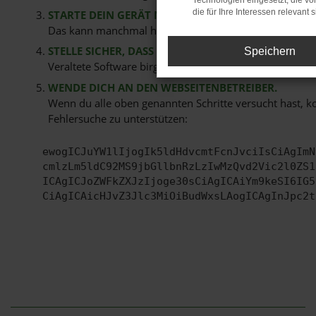
Technologien eingesetzt, die v
die für Ihre Interessen relevant s
STARTE DEIN GERÄT NEU.
Das kann manchmal helfen, vorübergehende Probleme
STELLE SICHER, DASS DEIN BROWSER UND DEIN BE
Speichern
Veraltete Software birgt nicht nur ein Sicherheitsrisi
WENDE DICH AN DEN WEBSEITENBETREIBER.
Wenn du alle oben genannten Schritte versucht hast, k
Fehlersuche zu unterstützen:
ewogICJuYW1lIjogIk5ldHdvcmtFcnJvciIsCiAgImN
cmlzLm5ldC92MS9jbGllbnRzLzIwMzQvd2Vic2l0ZS1
ICAgICJoZWFkZXJzIjoge30sCiAgICAiYm9keSI6IG5
CiAgICAicHJvZ3Jlc3MiOiBudWxsLAogICAgInJpc2t