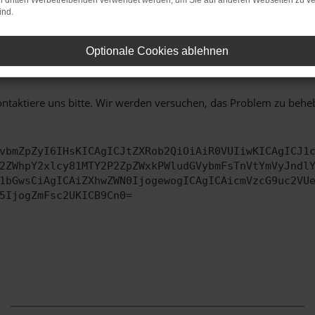
on dritten Werbetreibenden verwendet werden, um Sie auf anderen Webseiten zu ve
ind.
 zu beheben.
TRIEBSSYSTEM AUF DEM NEUESTEN STAND SIND.
Optionale Cookies ablehnen
ko, sondern kann auch dazu führen, dass bestimmte Funktionen nic
ontaktiere uns bitte. Wir werden versuchen, das Problem zu behe
vbmZpZyI6IHsKICAgICJtZXRob2QiOiAiR0VUIiwKICAgICJ1
2ZWhpY2xlcy81MTY2P2ZpZWxkPWludGVybmFsTnVtYmVyJndl
1bGwsCiAgICAiZXhwZWN0IjogewogICAgICAicmVzcG9uc2VU
5IjogZmFsc2UKICB9Cn0=