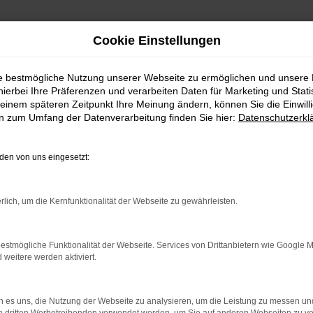
Cookie Einstellungen
ie bestmögliche Nutzung unserer Webseite zu ermöglichen und unsere
hierbei Ihre Präferenzen und verarbeiten Daten für Marketing und Stati
einem späteren Zeitpunkt Ihre Meinung ändern, können Sie die Einwillig
en zum Umfang der Datenverarbeitung finden Sie hier:
Datenschutzerkl
UNSERE ANGEBOTE
en von uns eingesetzt:
rlich, um die Kernfunktionalität der Webseite zu gewährleisten.
estmögliche Funktionalität der Webseite. Services von Drittanbietern wie Google 
VERBINDUNG.
eitere werden aktiviert.
hine?
 es uns, die Nutzung der Webseite zu analysieren, um die Leistung zu messen u
aden bestimmter Seiten verhindern. Funktioniert die Seite in e