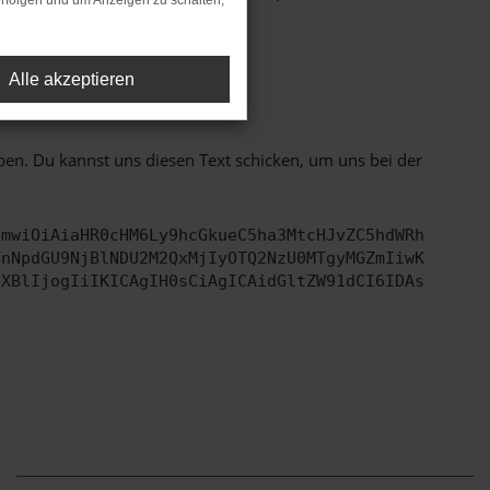
rfolgen und um Anzeigen zu schalten,
Alle akzeptieren
ht mehr unterstützt werden.
ben. Du kannst uns diesen Text schicken, um uns bei der
cmwiOiAiaHR0cHM6Ly9hcGkueC5ha3MtcHJvZC5hdWRh
YnNpdGU9NjBlNDU2M2QxMjIyOTQ2NzU0MTgyMGZmIiwK
eXBlIjogIiIKICAgIH0sCiAgICAidGltZW91dCI6IDAs