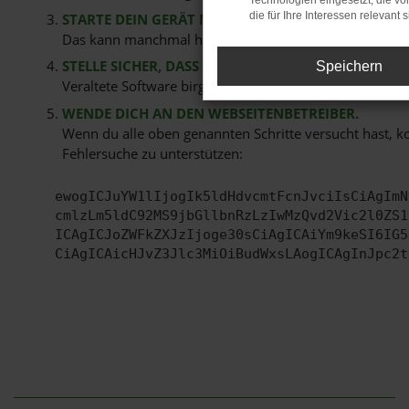
Technologien eingesetzt, die v
die für Ihre Interessen relevant s
STARTE DEIN GERÄT NEU.
Das kann manchmal helfen, vorübergehende Probleme
STELLE SICHER, DASS DEIN BROWSER UND DEIN BE
Speichern
Veraltete Software birgt nicht nur ein Sicherheitsrisi
WENDE DICH AN DEN WEBSEITENBETREIBER.
Wenn du alle oben genannten Schritte versucht hast, k
Fehlersuche zu unterstützen:
ewogICJuYW1lIjogIk5ldHdvcmtFcnJvciIsCiAgImN
cmlzLm5ldC92MS9jbGllbnRzLzIwMzQvd2Vic2l0ZS1
ICAgICJoZWFkZXJzIjoge30sCiAgICAiYm9keSI6IG5
CiAgICAicHJvZ3Jlc3MiOiBudWxsLAogICAgInJpc2t