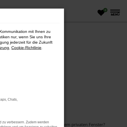
0
MENÜ
 Kommunikation mit Ihnen zu
stiken nur, wenn Sie uns Ihre
ung jederzeit für die Zukunft
ärung
,
Cookie-Richtlinie
.
Maps, Chats,
nd zu verbessern. Zudem werden
inem anderen Browser oder in einem privaten Fenster?