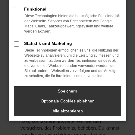
Manche Erweiterungen, wie Werbeblocker,
können das Laden bestimmter Seiten
Funktional
verhindern. Funktioniert die Seite in einem
Diese Technologien bieten die bestmögliche Funktionalität
anderen Browser oder in einem privaten
der Webseite. Services von Drittanbietern wie Google
Maps, Chats, Fahrzeugbewertungssystem und weitere
Fenster?
werden aktiviert.
STARTE DEIN GERÄT NEU.
Das kann manchmal helfen, vorübergehende
Statistik und Marketing
Probleme zu beheben.
Diese Technologien ermöglichen es uns, die Nutzung der
Webseite zu analysieren, um die Leistung zu messen und
STELLE SICHER, DASS DEIN BROWSER UND
zu verbessern. Zudem werden Technologien eingesetzt,
DEIN BETRIEBSSYSTEM AUF DEM NEUESTEN
die von dritten Werbetreibenden verwendet werden, um
Sie auf anderen Webseiten zu verfolgen und um Anzeigen
STAND SIND.
zu schalten, die für Ihre Interessen relevant sind.
Veraltete Software birgt nicht nur ein
Sicherheitsrisiko, sondern kann auch dazu
Speichern
führen, dass bestimmte Funktionen nicht mehr
unterstützt werden.
Optionale Cookies ablehnen
WENDE DICH AN DEN WEBSEITENBETREIBER.
Alle akzeptieren
Wenn du alle oben genannten Schritte versucht
hast, kontaktiere uns bitte. Wir werden
versuchen, das Problem zu beheben. Du kannst
uns diesen Text schicken, um uns bei der