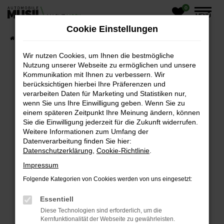
0
Zum
MENÜ
Hauptinhalt
Cookie Einstellungen
springen
Startseite
Fahrzeugangebote
Wir nutzen Cookies, um Ihnen die bestmögliche
Nutzung unserer Webseite zu ermöglichen und unsere
Kommunikation mit Ihnen zu verbessern. Wir
UNSERE ANGEBOTE
berücksichtigen hierbei Ihre Präferenzen und
verarbeiten Daten für Marketing und Statistiken nur,
wenn Sie uns Ihre Einwilligung geben. Wenn Sie zu
einem späteren Zeitpunkt Ihre Meinung ändern, können
FEHLER: NETWORK ERROR
Sie die Einwilligung jederzeit für die Zukunft widerrufen.
Weitere Informationen zum Umfang der
Beim Laden ist ein Fehler aufgetreten.
Datenverarbeitung finden Sie hier:
Hier sind ein paar Tipps, die dir helfen können:
Datenschutzerklärung
,
Cookie-Richtlinie
.
Impressum
ÜBERPRÜFE DEINE FIREWALL UND DEINE
INTERNETVERBINDUNG.
Folgende Kategorien von Cookies werden von uns eingesetzt:
Laden andere Webseiten, zum Beispiel deine
Essentiell
Suchmaschine?
Diese Technologien sind erforderlich, um die
PRÜFE DEINE BROWSERERWEITERUNGEN.
Kernfunktionalität der Webseite zu gewährleisten.