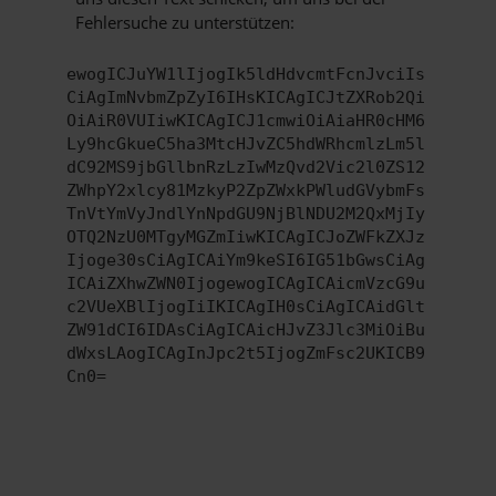
Fehlersuche zu unterstützen:
ewogICJuYW1lIjogIk5ldHdvcmtFcnJvciIs
CiAgImNvbmZpZyI6IHsKICAgICJtZXRob2Qi
OiAiR0VUIiwKICAgICJ1cmwiOiAiaHR0cHM6
Ly9hcGkueC5ha3MtcHJvZC5hdWRhcmlzLm5l
dC92MS9jbGllbnRzLzIwMzQvd2Vic2l0ZS12
ZWhpY2xlcy81MzkyP2ZpZWxkPWludGVybmFs
TnVtYmVyJndlYnNpdGU9NjBlNDU2M2QxMjIy
OTQ2NzU0MTgyMGZmIiwKICAgICJoZWFkZXJz
Ijoge30sCiAgICAiYm9keSI6IG51bGwsCiAg
ICAiZXhwZWN0IjogewogICAgICAicmVzcG9u
c2VUeXBlIjogIiIKICAgIH0sCiAgICAidGlt
ZW91dCI6IDAsCiAgICAicHJvZ3Jlc3MiOiBu
dWxsLAogICAgInJpc2t5IjogZmFsc2UKICB9
Cn0=